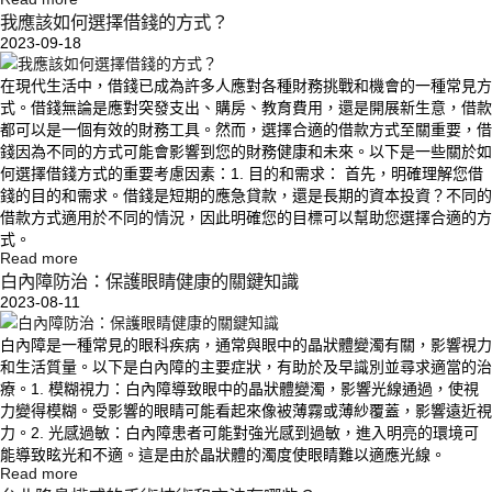
我應該如何選擇借錢的方式？
2023-09-18
在現代生活中，借錢已成為許多人應對各種財務挑戰和機會的一種常見方
式。借錢無論是應對突發支出、購房、教育費用，還是開展新生意，借款
都可以是一個有效的財務工具。然而，選擇合適的借款方式至關重要，借
錢因為不同的方式可能會影響到您的財務健康和未來。以下是一些關於如
何選擇借錢方式的重要考慮因素：1. 目的和需求： 首先，明確理解您借
錢的目的和需求。借錢是短期的應急貸款，還是長期的資本投資？不同的
借款方式適用於不同的情況，因此明確您的目標可以幫助您選擇合適的方
式。
Read more
白內障防治：保護眼睛健康的關鍵知識
2023-08-11
白內障是一種常見的眼科疾病，通常與眼中的晶狀體變濁有關，影響視力
和生活質量。以下是白內障的主要症狀，有助於及早識別並尋求適當的治
療。1. 模糊視力：白內障導致眼中的晶狀體變濁，影響光線通過，使視
力變得模糊。受影響的眼睛可能看起來像被薄霧或薄紗覆蓋，影響遠近視
力。2. 光感過敏：白內障患者可能對強光感到過敏，進入明亮的環境可
能導致眩光和不適。這是由於晶狀體的濁度使眼睛難以適應光線。
Read more