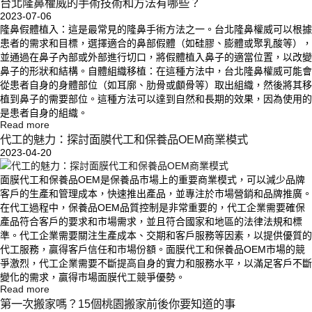
台北隆鼻權威的手術技術和方法有哪些？
2023-07-06
隆鼻假體植入：這是最常見的隆鼻手術方法之一。台北隆鼻權威可以根據
患者的需求和目標，選擇適合的鼻部假體（如硅膠、膨體或聚乳酸等），
並通過在鼻子內部或外部進行切口，將假體植入鼻子的適當位置，以改變
鼻子的形狀和結構。自體組織移植：在這種方法中，台北隆鼻權威可能會
從患者自身的身體部位（如耳廓、肋骨或顱骨等）取出組織，然後將其移
植到鼻子的需要部位。這種方法可以達到自然和長期的效果，因為使用的
是患者自身的組織。
Read more
代工的魅力：探討面膜代工和保養品OEM商業模式
2023-04-20
面膜代工和保養品OEM是保養品市場上的重要商業模式，可以減少品牌
客戶的生產和管理成本，快速推出產品，並專注於市場營銷和品牌推廣。
在代工過程中，保養品OEM品質控制是非常重要的，代工企業需要確保
產品符合客戶的要求和市場需求，並且符合國家和地區的法律法規和標
準。代工企業需要關注生產成本、交期和客戶服務等因素，以提供優質的
代工服務，贏得客戶信任和市場份額。面膜代工和保養品OEM市場的競
爭激烈，代工企業需要不斷提高自身的實力和服務水平，以滿足客戶不斷
變化的需求，贏得市場面膜代工競爭優勢。
Read more
第一次搬家嗎？15個桃園搬家前後你要知道的事