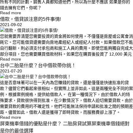
所有不同的計劃。銷售人員都知道他們，所以為什麼不應該 如果是你的
錢去擁有它們，你呢？
Read more
借款，借貸該注意的5件事情!
2021-09-02
您就需要弄清楚您需要投資的資金將如何使用。不僅僅是房屋或公寓會消
耗它。您可能借貸還需要向房地產經紀人或經紀人付款。如果借款您不能
自行翻新，則必須支付承包商和施工人員的費用。即使您能夠獨自完成大
部分項目，您也需要購買借款材料。如果您在購買後投資了 12,000 美元
Read more
台中二胎是什麼？台中借款帶你挑！
2021-07-20
這是否意味著可以在一天內為您賺錢的貸款，還是僅僅是快速批准的貸
款？儘管它們看起來很相似，但實際上並非如此。這是兩種完全不同的案
例，根據案例規格，提供給借款人。 在第一種情況下，由於借款人的特
殊要求，貸款很快得到批准。在少數情況下，借款人迫切需要貸款。由於
需要貸款的費用的不確定性，他們可能無法保持申請和批准之間的預期差
距。儘管如此，借款人還是獲得了即時貸款，而服務費卻上漲了。
Read more
屏東機車借錢的優點是什麼？ 二胎房貸試算屏東機車借錢絕對
是你的最佳選擇