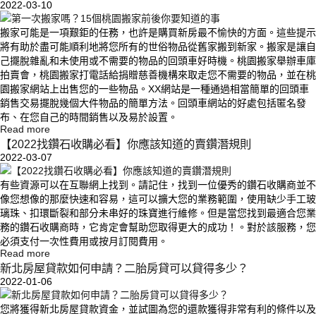
2022-03-10
搬家可能是一項艱鉅的任務，也許是購買新房最不愉快的方面。這些提示
將有助於盡可能順利地將您所有的世俗物品從舊家搬到新家。搬家是讓自
己擺脫雜亂和未使用或不需要的物品的回頭車好時機。桃園搬家舉辦車庫
拍賣會，桃園搬家打電話給捐贈慈善機構來取走您不需要的物品，並在桃
園搬家網站上出售您的一些物品。XX網站是一種通過相當簡單的回頭車
銷售交易擺脫幾個大件物品的簡單方法。回頭車網站的好處包括匿名發
布、在您自己的時間銷售以及易於設置。
Read more
【2022找鑽石收購必看】你應該知道的賣鑽潛規則
2022-03-07
有些資源可以在互聯網上找到。請記住，找到一位優秀的鑽石收購商並不
像您想像的那麼快速和容易，這可以擴大您的業務範圍，使用缺少手工玻
璃珠、扣環斷裂和部分未串好的珠寶進行維修。但是當您找到最適合您業
務的鑽石收購商時，它肯定會幫助您取得更大的成功！。對於該服務，您
必須支付一次性費用或按月訂閱費用。
Read more
新北房屋貸款如何申請？二胎房貸可以貸得多少？
2022-01-06
您將獲得新北房屋貸款資金，並試圖為您的還款獲得非常有利的條件以及