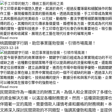
手工印章承載中國悠久歷史，起源於商代，經過反覆琢磨和細膩操作的製
作工藝，展現複雜而深奧的藝術風格。透過高度技藝，手工印章成為實用
工具和藝術品的完美結合，以花紋、動植物、書法字體等細節展現雕刻師
傅的匠心。其獨特的文化傳承象徵愛情、婚禮等各方面，使其成為代代相
傳的寶物。儘管科技進步，手工印章在當代社會仍保有重要地位，吸引藝
術愛好者和收藏家，展現古老工藝在現代社會中的璀璨光輝。
Read more
桃園關鍵字行銷，助您事業蓬勃發展，引領市場風潮！
2023-12-18
在當今競爭激烈的商業環境中，關鍵字行銷已經成為企業實現成功的不可
或缺之道。這種數位營銷策略不僅可以提高網站的流量和曝光度，還能精
準定位目標客群、建立品牌聲望，進而在市場中取得競爭優勢。桃園關鍵
字行銷是企業在線上世界中實現成功的一個不可或缺的利器。透過深入的
策略規劃、內容優化、技術結構的提升、數據分析和與客戶的互動，企業
可以確保其在搜尋引擎中的強勢地位。
Read more
民間貸款作為一種廣泛的財務工具，為個人和企業提供了多樣化
的資金解決方案，以滿足各種財務需求。然而，這種貸款選擇也
伴隨著一定的風險，需要借款人謹慎考慮和嚴格的財務規劃。本
文將深入探討民間貸款的不同類型，強調其優勢和風險，並提供