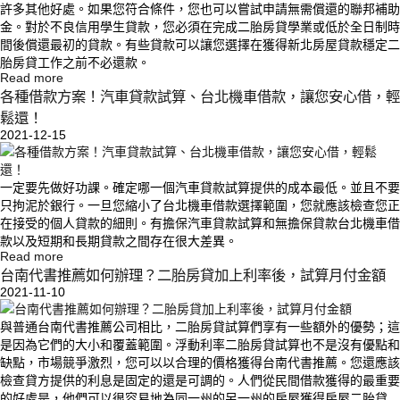
許多其他好處。如果您符合條件，您也可以嘗試申請無需償還的聯邦補助
金。對於不良信用學生貸款，您必須在完成二胎房貸學業或低於全日制時
間後償還最初的貸款。有些貸款可以讓您選擇在獲得新北房屋貸款穩定二
胎房貸工作之前不必還款。
Read more
各種借款方案！汽車貸款試算、台北機車借款，讓您安心借，輕
鬆還！
2021-12-15
一定要先做好功課。確定哪一個汽車貸款試算提供的成本最低。並且不要
只拘泥於銀行。一旦您縮小了台北機車借款選擇範圍，您就應該檢查您正
在接受的個人貸款的細則。有擔保汽車貸款試算和無擔保貸款台北機車借
款以及短期和長期貸款之間存在很大差異。
Read more
台南代書推薦如何辦理？二胎房貸加上利率後，試算月付金額
2021-11-10
與普通台南代書推薦公司相比，二胎房貸試算們享有一些額外的優勢；這
是因為它們的大小和覆蓋範圍。浮動利率二胎房貸試算也不是沒有優點和
缺點，市場競爭激烈，您可以以合理的價格獲得台南代書推薦。您還應該
檢查貸方提供的利息是固定的還是可調的。人們從民間借款獲得的最重要
的好處是，他們可以很容易地為同一州的另一州的房屋獲得房屋二胎貸