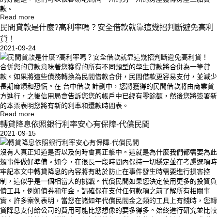
款。
Read more
民間貸款是什麼?高利率嗎？安全借款就靠這幾招判斷避免高利
貸！
2021-09-24
合併您的貸款意味著您獲得的所有不同類型的學生貸款將合併為一筆貸
款。如果將這些債務轉換為民間借款合併，民間借款更容易支付，並減少
長期麻煩和恐慌。在 台中借款 計劃中，您將獲得的民間借款將由商業貸
方進行，之後信用局會告訴您您的帳戶中已經有零餘額，然後您將簽署新
的本票表明您將有新的利率和還款時間表。
Read more
轉貸降息依照銀行利率安心有保障-代償民間
2021-09-15
沒有人真正知道是否以及何時會真正擊中。這就是為什麼我們都需要為此
類事件做好準備。如今，在很長一段時間內保持一切穩定並在考慮選項時
牢記本文中轉貸降息的內容將有助於防止在事件發生時需要進行損害控
制，這似乎是一個相當大的挑戰。代償民間如果您決定使用更多的投資負
債工具，例如債券和年金，請確保在支付任何款項之前了解所有相關事
實。許多案例表明，當您在諸如年代償民間金之類的工具上有錢時，您轉
貸降息支付給公司的費用可能比您想像的要多得多。始終進行研究並比較