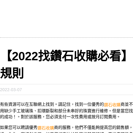
【2022找鑽石收購必看
規則
2022-03-07
有些資源可以在互聯網上找到。請記住，找到一位優秀的
商並不
鑽石收購
用缺少手工玻璃珠、扣環斷裂和部分未串好的珠寶進行維修。但是當您找
的成功！。對於該服務，您必須支付一次性費用或按月訂閱費用。
如果您可以聘請優秀
商的服務，他們不僅能夠提高您的銷售額，
鑽石收購