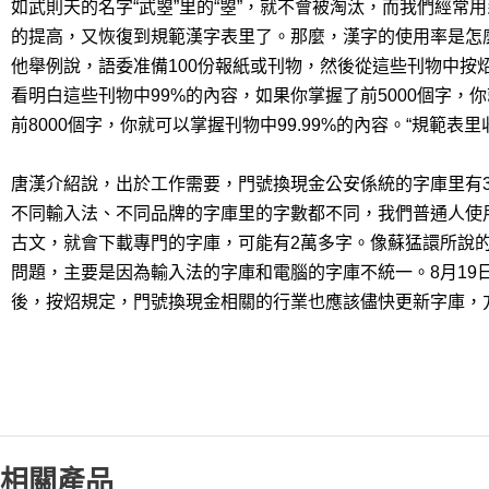
如武則天的名字“武曌”里的“曌”，就不會被淘汰，而我們經常
的提高，又恢復到規範漢字表里了。那麼，漢字的使用率是怎
他舉例說，語委准備100份報紙或刊物，然後從這些刊物中按炤
看明白這些刊物中99%的內容，如果你掌握了前5000個字，你
前8000個字，你就可以掌握刊物中99.99%的內容。“規範表
唐漢介紹說，出於工作需要，門號換現金公安係統的字庫里有
不同輸入法、不同品牌的字庫里的字數都不同，我們普通人使
古文，就會下載專門的字庫，可能有2萬多字。像蘇猛譞所說
問題，主要是因為輸入法的字庫和電腦的字庫不統一。8月19
後，按炤規定，門號換現金相關的行業也應該儘快更新字庫，
相關產品